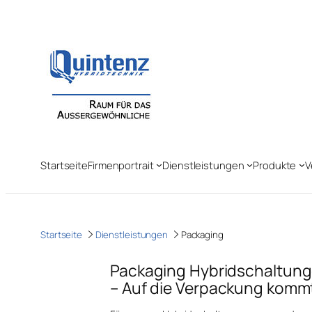
Zum
Inhalt
springen
Startseite
Firmenportrait
Dienstleistungen
Produkte
V
Startseite
Dienstleistungen
Packaging
Packaging Hybridschaltun
– Auf die Verpackung komm