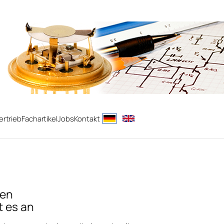
ertrieb
Fachartikel
Jobs
Kontakt
gen
t es an