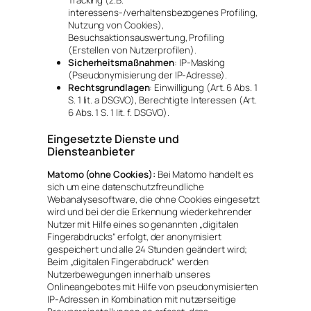
Tracking (z.B.
interessens-/verhaltensbezogenes Profiling,
Nutzung von Cookies),
Besuchsaktionsauswertung, Profiling
(Erstellen von Nutzerprofilen).
Sicherheitsmaßnahmen
: IP-Masking
(Pseudonymisierung der IP-Adresse).
Rechtsgrundlagen
: Einwilligung (Art. 6 Abs. 1
S. 1 lit. a DSGVO), Berechtigte Interessen (Art.
6 Abs. 1 S. 1 lit. f. DSGVO).
Eingesetzte Dienste und
Diensteanbieter
Matomo (ohne Cookies):
Bei Matomo handelt es
sich um eine datenschutzfreundliche
Webanalysesoftware, die ohne Cookies eingesetzt
wird und bei der die Erkennung wiederkehrender
Nutzer mit Hilfe eines so genannten „digitalen
Fingerabdrucks“ erfolgt, der anonymisiert
gespeichert und alle 24 Stunden geändert wird;
Beim „digitalen Fingerabdruck“ werden
Nutzerbewegungen innerhalb unseres
Onlineangebotes mit Hilfe von pseudonymisierten
IP-Adressen in Kombination mit nutzerseitige