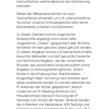
nachvollziehen, welche Bereiche der Optimierung
bedürfen.
Neben der Webanalyse können wir auch
Testverfahren einsetzen, um z.B. unterschiedliche
Versionen unseres Onlineangebotes oder seiner
Bestandteile zu testen und optimieren.
Zu diesen Zwecken können sogenannte
Nutzerprofile angelegt und in einer Datei
(sogenannte „Cookie“) gespeichert oder ähnliche
Verfahren mit dem gleichen Zweck genutzt werden.
Zu diesen Angaben können z.B. betrachtete Inhalte,
besuchte Webseiten und dort genutzte Elemente
und technische Angaben, wie der verwendete
Browser, das verwendete Computersystem sowie
Angaben zu Nutzungszeiten gehören. Sofern
Nutzer in die Erhebung ihrer Standortdaten
eingewilligt haben, können je nach Anbieter auch
diese verarbeitet werden. Es werden ebenfalls die
IP-Adressen der Nutzer gespeichert. Jedoch
nutzen wir ein IP-Masking-Verfahren (d.h.,
Pseudonymisierung durch Kürzung der IP-
Adresse) zum Schutz der Nutzer. Generell werden
die im Rahmen von Webanalyse, A/B-Testings und
Optimierung keine Klardaten der Nutzer (wie z.B. E-